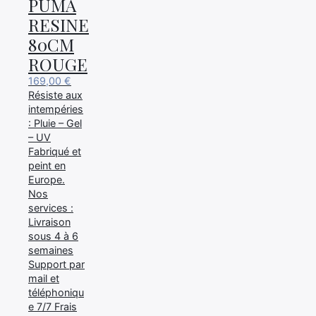
PUMA
RESINE
80CM
ROUGE
169,00
€
Résiste aux
intempéries
: Pluie – Gel
– UV
Fabriqué et
peint en
Europe.
Nos
services :
×
Livraison
sous 4 à 6
semaines
Support par
mail et
téléphoniqu
Rechercher
e 7/7 Frais
: