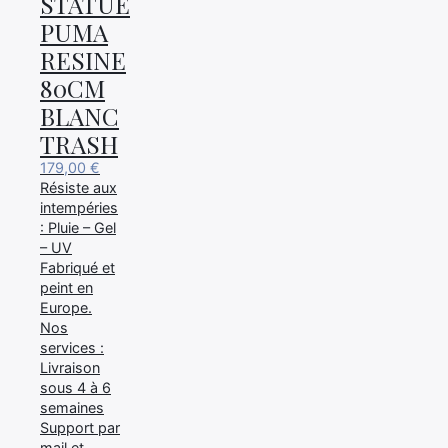
STATUE
PUMA
RESINE
80CM
BLANC
TRASH
179,00
€
Résiste aux
intempéries
: Pluie – Gel
– UV
Fabriqué et
peint en
Europe.
Nos
services :
Livraison
sous 4 à 6
semaines
Support par
mail et